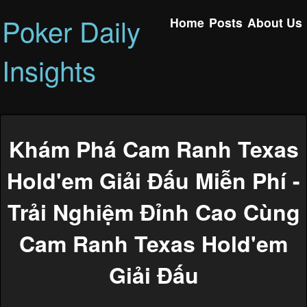
Poker Daily
Home
Posts
About Us
Insights
Khám Phá Cam Ranh Texas
Hold'em Giải Đấu Miễn Phí -
Trải Nghiệm Đỉnh Cao Cùng
Cam Ranh Texas Hold'em
Giải Đấu