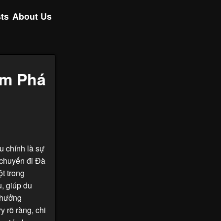
ts
About Us
ám Phá
 chính là sự
 chuyến đi Đà
t trong
u, giúp du
 hưởng
y rõ ràng, chi