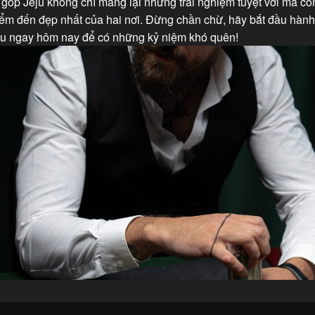
 góp Jeju không chỉ mang lại những trải nghiệm tuyệt vời mà cò
iểm đến đẹp nhất của hai nơi. Đừng chần chừ, hãy bắt đầu hành
u ngay hôm nay để có những kỷ niệm khó quên!