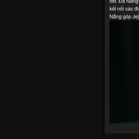
tiết. Đà Nẵng
kết nối các đ
Nẵng góp Jej