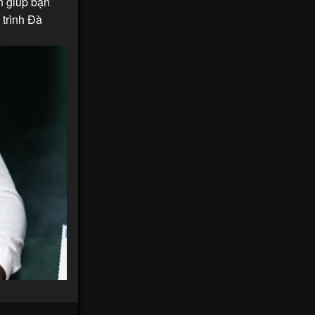
n giúp bạn
 trình Đà