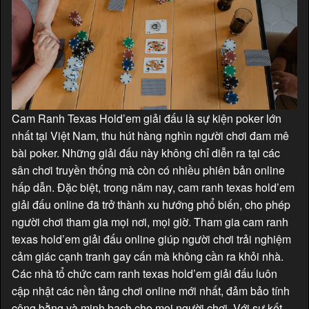
Cam Ranh Texas Hold’em giải đấu là sự kiện poker lớn
nhất tại Việt Nam, thu hút hàng nghìn người chơi đam mê
bài poker. Những giải đấu này không chỉ diễn ra tại các
sân chơi truyền thống mà còn có nhiều phiên bản online
hấp dẫn. Đặc biệt, trong năm nay, cam ranh texas hold’em
giải đấu online đã trở thành xu hướng phổ biến, cho phép
người chơi tham gia mọi nơi, mọi giờ. Tham gia cam ranh
texas hold’em giải đấu online giúp người chơi trải nghiệm
cảm giác cạnh tranh gay cấn mà không cần ra khỏi nhà.
Các nhà tổ chức cam ranh texas hold’em giải đấu luôn
cập nhật các nền tảng chơi online mới nhất, đảm bảo tính
công bằng và minh bạch cho mọi người chơi. Với sự kết