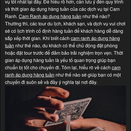
vụ tốt nhất tại đây. Để hiểu rõ hơn, cần lưu ý đến quy trình
và thời gian áp dụng hàng tuần của các dịch vụ tại Cam
Ranh.
Cam Ranh áp dụng hàng tuần
như thế nào?
Thường thì, các tour du lịch, khách sạn, và dịch vụ vui chơi
sẽ có lịch trình cố định hàng tuần để khách hàng dễ dàng
sắp xếp thời gian. Khi biết cách
cam ranh áp dụng hàng
tuần
như thế nào, du khách có thể chủ động đặt phòng
hoặc đặt tour trước để đảm bảo trải nghiệm trọn vẹn. Thời
gian áp dụng hàng tuần là yếu tố quan trọng giúp bạn
chuẩn bị tốt cho chuyến đi. Tóm lại, hiểu rõ về cách
cam
ranh áp dụng hàng tuần
như thế nào sẽ giúp bạn có một
chuyến đi suôn sẻ và đầy ý nghĩa tại nơi đây.