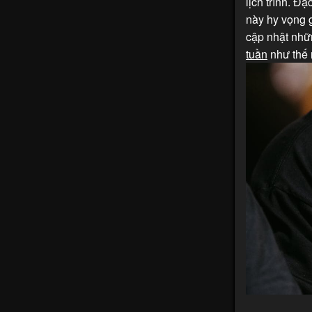
lịch trình. Đ
này hy vọng 
cập nhật nhữ
tuần
như thế n