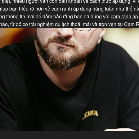
ặc biệt, nhiều người vẫn còn băn khoăn về cách thức áp dụng, vì v
giúp bạn hiểu rõ hơn về
cam ranh áp dụng hàng tuần
như thế nà
ng thông tin mới để đảm bảo rằng bạn đã đúng với
cam ranh áp
ào, từ đó có trải nghiệm du lịch thoải mái và trọn vẹn tại Cam 