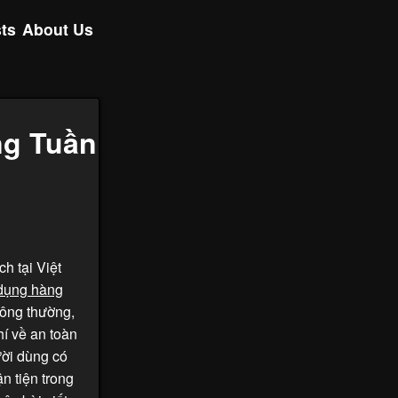
ts
About Us
g Tuần
h tại Việt
dụng hàng
hông thường,
hí về an toàn
ời dùng có
ận tiện trong