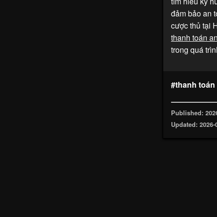
tìm hiểu kỹ h
đảm bảo an to
cược thủ tại 
thanh toán a
trong quá trìn
#thanh toán 
Published: 202
Updated: 2026-