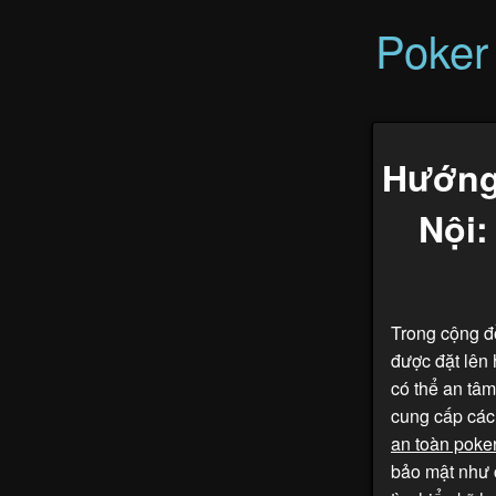
Poker 
Hướng
Nội:
Trong cộng đồ
được đặt lên 
có thể an tâ
cung cấp các 
an toàn poke
bảo mật như 