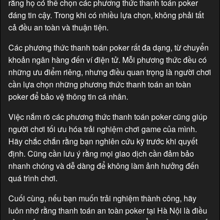
rằng họ có thể chọn các phương thức thanh toán poker
đáng tin cậy. Trong khi có nhiều lựa chọn, không phải tất
cả đều an toàn và thuận tiện.
Các phương thức thanh toán poker rất đa dạng, từ chuyển
khoản ngân hàng đến ví điện tử. Mỗi phương thức đều có
những ưu điểm riêng, nhưng điều quan trọng là người chơi
cần lựa chọn những phương thức thanh toán an toàn
poker để bảo vệ thông tin cá nhân.
Việc nắm rõ các phương thức thanh toán poker cũng giúp
người chơi tối ưu hóa trải nghiệm chơi game của mình.
Hãy chắc chắn rằng bạn nghiên cứu kỹ trước khi quyết
định. Cũng cần lưu ý rằng mọi giao dịch cần đảm bảo
nhanh chóng và dễ dàng để không làm ảnh hưởng đến
quá trình chơi.
Cuối cùng, nếu bạn muốn trải nghiệm thành công, hãy
luôn nhớ rằng thanh toán an toàn poker tại Hà Nội là điều