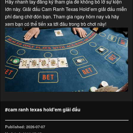
Hãy nhanh tay đăng ký tham gia để không bỏ lỡ sự kiện
lớn này. Giải đấu Cam Ranh Texas Hold’em giải đấu miễn
phí đang chờ đón bạn. Tham gia ngay hôm nay và hãy
xem bạn có thể tiến xa tới đâu trong trò chơi này!
#cam ranh texas hold'em giải đấu
Published: 2026-07-07