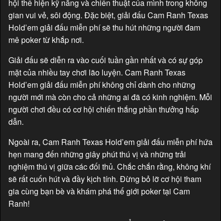
hội thể hiện kỹ năng và chiến thuật của mình trong không
gian vui vẻ, sôi động. Đặc biệt, giải đấu Cam Ranh Texas
Hold’em giải đấu miễn phí sẽ thu hút những người đam
mê poker từ khắp nơi.
Giải đấu sẽ diễn ra vào cuối tuần gần nhất và có sự góp
mặt của nhiều tay chơi lão luyện. Cam Ranh Texas
Hold’em giải đấu miễn phí không chỉ dành cho những
người mới mà còn cho cả những ai đã có kinh nghiệm. Mỗi
người chơi đều có cơ hội chiến thắng phần thưởng hấp
dẫn.
Ngoài ra, Cam Ranh Texas Hold’em giải đấu miễn phí hứa
hẹn mang đến những giây phút thú vị và những trải
nghiệm thú vị giữa các đối thủ. Chắc chắn rằng, không khí
sẽ rất cuốn hút và đầy kịch tính. Đừng bỏ lỡ cơ hội tham
gia cùng bạn bè và khám phá thế giới poker tại Cam
Ranh!