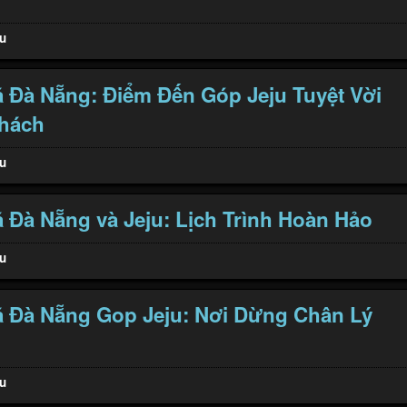
ju
Đà Nẵng: Điểm Đến Góp Jeju Tuyệt Vời
hách
ju
Đà Nẵng và Jeju: Lịch Trình Hoàn Hảo
ju
 Đà Nẵng Gop Jeju: Nơi Dừng Chân Lý
ju