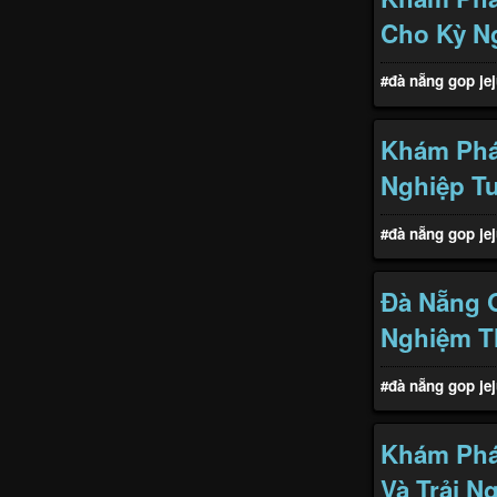
Cho Kỳ N
#đà nẵng gop je
Khám Phá
Nghiệp Tu
#đà nẵng gop je
Đà Nẵng G
Nghiệm T
#đà nẵng gop je
Khám Phá
Và Trải N