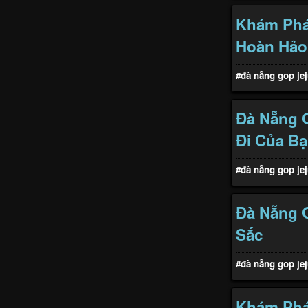
Khám Phá 
Hoàn Hảo
#đà nẵng gop je
Đà Nẵng G
Đi Của B
#đà nẵng gop je
Đà Nẵng 
Sắc
#đà nẵng gop je
Khám Phá 