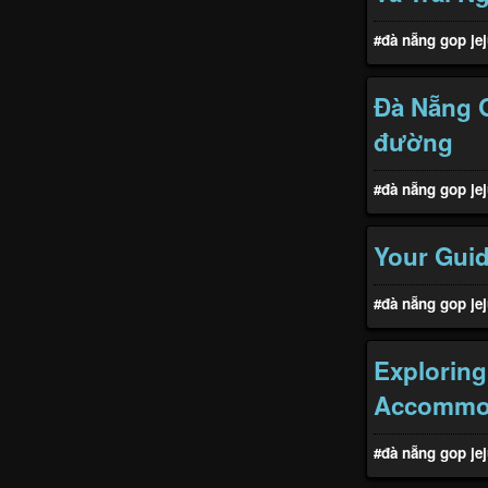
#đà nẵng gop je
Đà Nẵng G
đường
#đà nẵng gop je
Your Gui
#đà nẵng gop je
Exploring
Accommo
#đà nẵng gop je