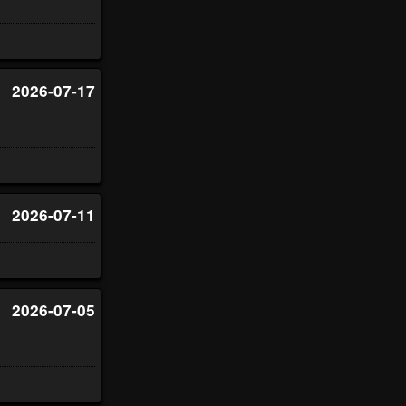
2026-07-17
2026-07-11
2026-07-05